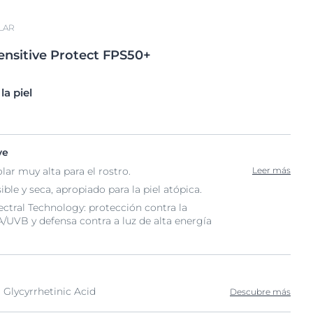
LAR
ensitive Protect FPS50+
a piel
ve
lar muy alta para el rostro.
Leer más
ible y seca, apropiado para la piel atópica.
ctral Technology: protección contra la
/UVB y defensa contra a luz de alta energía
 Glycyrrhetinic Acid
Descubre más