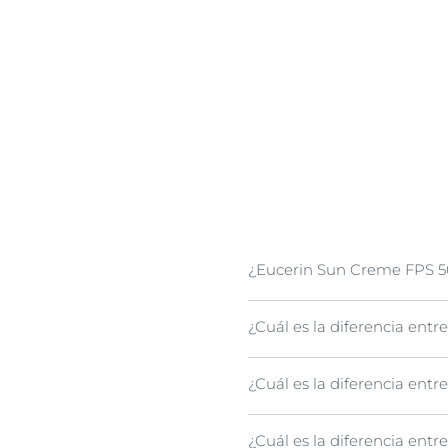
¿Eucerin Sun Creme FPS 5
¿Cuál es la diferencia entr
Eucerin Sun Creme FPS 50+ 
a 1 año Prueba
Eucerin Kid
meses prueba
Eucerin Kid
¿Cuál es la diferencia entr
Los fluidos están diseñados
aceitoso. Las cremas están
¿Cuál es la diferencia entr
Los filtros químicos absorbe