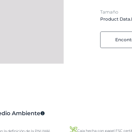
Tamaño
Product Data.
Encontr
Medio Ambiente
Caja hecha con papel FSC certi
ún la definición de la PNUMA)