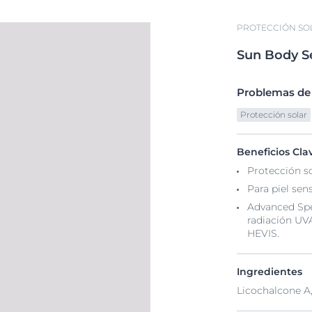
PROTECCIÓN SO
Sun
Body
S
Problemas de l
Protección solar
Beneficios Cla
Protección so
Para piel sens
Advanced Spe
radiación UVA
HEVIS.
Ingredientes
Licochalcone A,