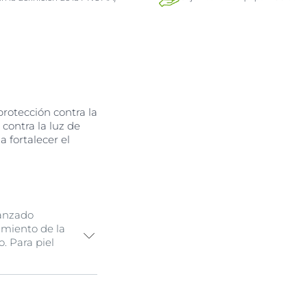
rotección contra la
contra la luz de
a fortalecer el
vanzado
imiento de la
. Para piel
n contra el