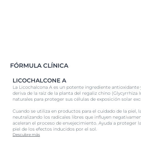
daño producto de los rayos UV tanto en la capa superi
como en la inferior:
Un sistema de filtros UVA/UVB fotoestable de alta e
Tinosorb S que brinda protección confiable contra l
quemaduras solares. Cumple con las normas de la 
Cosméticos Europa, la Asociación de Cuidado Perso
(anteriormente llamada Colipa).
Protección del ADN con Ácido Glicirretínico que apo
protección de ADN propia de la piel y los mecanis
FÓRMULA CLÍNICA
reparación.
Protección celular con Licochalcona A, un potente 
LICOCHALCONE A
que protege las células de la piel de los daños caus
La Licochalcona A es un potente ingrediente antioxidante y
radicales libres.
deriva de la raíz de la planta del regaliz chino (Glycyrrhiz
naturales para proteger sus células de exposición solar exc
Cuando se utiliza en productos para el cuidado de la piel, 
neutralizando los radicales libres que influyen negativamen
aceleran el proceso de envejecimiento. Ayuda a proteger l
piel de los efectos inducidos por el sol.
Descubre más