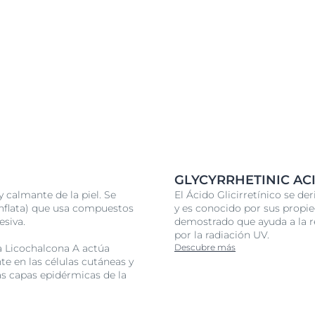
or de la piel
fectividad con
as
UE y de
nal
ya la
mos de
antioxidante
GLYCYRRHETINIC AC
ados por los
 calmante de la piel. Se
El Ácido Glicirretínico se der
a Inflata) que usa compuestos
y es conocido por sus propie
esiva.
demostrado que ayuda a la r
por la radiación UV.
la Licochalcona A actúa
Descubre más
te en las células cutáneas y
as capas epidérmicas de la