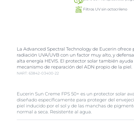
Filtros UV sin octocrileno
La Advanced Spectral Technology de Eucerin ofrece p
radiación UVA/UVB con un factor muy alto, y defensa 
alta energía HEVIS. El protector solar también ayuda 
mecanismo de reparación del ADN propio de la piel.
NART: 63842-03400-22
Eucerin Sun Creme FPS 50+ es un protector solar a
diseñado específicamente para proteger del envejec
piel inducido por el sol y de las manchas de pigmento
normal a seca. Resistente al agua.
Esta fórmula innovadora brinda una amplia protecció