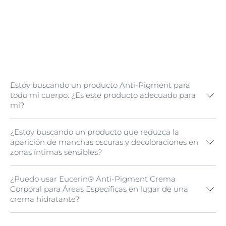
Estoy buscando un producto Anti-Pigment para
todo mi cuerpo. ¿Es este producto adecuado para
mí?
¿Estoy buscando un producto que reduzca la
La crema corporal Eucerin® Anti-Pigment Crema
aparición de manchas oscuras y decoloraciones en
Corporal para Áreas Específicas está diseñada para
zonas íntimas sensibles?
tratar manchas oscuras, pequeñas áreas de en zonas
de fricción como rodillas y codos.
¿Puedo usar Eucerin® Anti-Pigment Crema
Prueba el
Eucerin® Sérum Corporal para Áreas
Por otro lado, recomendamos que pruebes Eucerin®
Corporal para Áreas Específicas en lugar de una
Sensibles
.
Anti-Pigment Serum Corporal para Áreas Sensibles
crema hidratante?
para obtener una piel más hidratada, radiante y
uniforme en todo el cuerpo. Esta loción reduce
eficazmente la aparición de manchas oscuras,