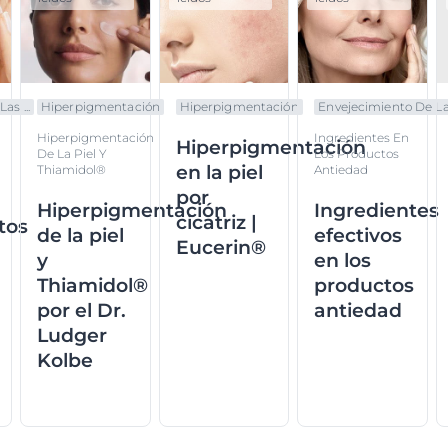
as ...
Hiperpigmentación
Hiperpigmentación
Envejecimiento De La.
Hiperpigmentación
Ingredientes En
Hiperpigmentación
De La Piel Y
Los Productos
en la piel
Thiamidol®
Antiedad
por
Hiperpigmentación
Ingredientes
cicatriz |
tos
de la piel
efectivos
Eucerin®
y
en los
Thiamidol®
productos
por el Dr.
antiedad
Ludger
Kolbe