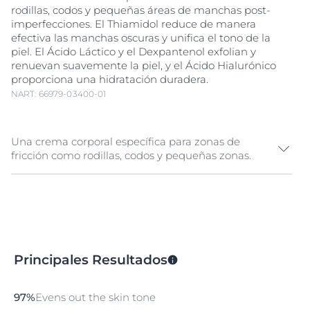
rodillas, codos y pequeñas áreas de manchas post-
imperfecciones. El Thiamidol reduce de manera
efectiva las manchas oscuras y unifica el tono de la
piel. El Ácido Láctico y el Dexpantenol exfolian y
renuevan suavemente la piel, y el Ácido Hialurónico
proporciona una hidratación duradera.
NART: 66979-03400-01
Una crema corporal específica para zonas de
fricción como rodillas, codos y pequeñas zonas.
"La melanina es un pigmento natural que da color a la
piel. La exposición a la
luz solar
, las influencias
hormonales y el envejecimiento pueden provocar un
aumento en la producción de melanina y
desencadenar
hiperpigmentación
. La
Principales Resultados
hiperpigmentación
aparece como manchas oscuras y
manchas de la edad
(también conocidas como
manchas solares
) que hacen que la piel luzca desigual.
97%
Evens out the skin tone​