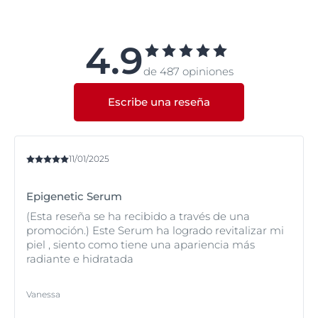
La Crema Corporal Eucerin® Anti-Pigment para Áreas
decoloraciones y grandes áreas de pigmentación.
Específicas contiene ácido hialurónico concentrado
que mejora la hidratación de la piel. Es eficaz cuando
se utiliza individualmente, como parte de su rutina
4.9
actual de cuidado de la piel o junto con otros
de 487 opiniones
productos de la gama
Eucerin® Anti-Pigment
.
Escribe una reseña
11/01/2025
Epigenetic Serum
(Esta reseña se ha recibido a través de una
promoción.) Este Serum ha logrado revitalizar mi
piel , siento como tiene una apariencia más
radiante e hidratada
Vanessa