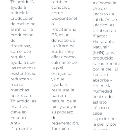
Thiamidol®
también
Así como la
probada para reducir la apariencia de manchas
ayuda a
conocido
Urea, el
oscuras o post-inflamatorias, así como para suavizar la
reducir la
como
Lactato (la
piel engrosada en áreas de fricción (rodillas, codos).
producción
Dexpantenol
sal de Ácido
Los primeros resultados son visibles después de dos
de melanina
o
Láctico) es
semanas y mejoran continuamente con el uso regular.
al inhibir la
Provitamina
también un
La piel es suave y luce uniforme, refinada y con un
producción
B5, es un
"Factor
brillo natural radiante."
de
derivado de
Hidratante
tirosinasa,
la Vitamina
Natural"
con el uso
B5. Es muy
(FHN), y es
regular,
eficaz como
producido
ayuda a que
calmante de
naturalmente
las manchas
la piel
por la piel. El
existentes se
enrojecida,
Lactato
reduzcan y
ya que
absorbe y
menos
ayuda a
retiene la
manchas
restaurar la
humedad
aparezcan.
barrera
dentro del
Thiamidol es
natural de la
estrato
el activo
piel y apoyar
córneo o
clave en
su proceso
capa
Eucerin
de
superior de
Anti-
regeneración.
la piel, y por
Pigment y
También
lo tanto