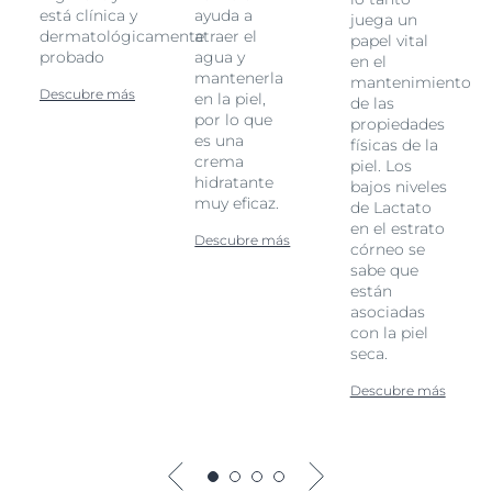
está clínica y
ayuda a
juega un
dermatológicamente
atraer el
papel vital
probado
agua y
en el
mantenerla
mantenimiento
Descubre más
en la piel,
de las
por lo que
propiedades
es una
físicas de la
crema
piel. Los
hidratante
bajos niveles
muy eficaz.
de Lactato
en el estrato
Descubre más
córneo se
sabe que
están
asociadas
con la piel
seca.
Descubre más