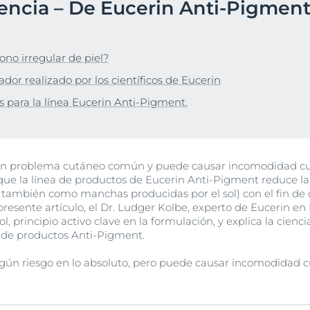
iencia – De Eucerin Anti-Pigmen
Hiperpigmentación
UltraSensitive y Anti-
Protección solar
Envejecimiento de la piel
ar
bre Anti-Pigment
Enrojecimiento
Manchas de envejecimiento, arrugas y pérdida de elasticidad
UreaRepair
Hyaluron-Filler + Elasticity 3D Serum
ono irregular de piel?
lar
30 ml
Más información
or realizado por los científicos de Eucerin
5.0
170 Opiniones
 para la línea Eucerin Anti-Pigment.
Compra Online
Ver todos los prod
un problema cutáneo común y puede causar incomodidad cua
ue la línea de productos de Eucerin Anti-Pigment reduce l
 también como manchas producidas por el sol) con el fin de
 presente artículo, el Dr. Ludger Kolbe, experto de Eucerin 
ol, principio activo clave en la formulación, y explica la cienc
a de productos Anti-Pigment.
gún riesgo en lo absoluto, pero puede causar incomodidad c