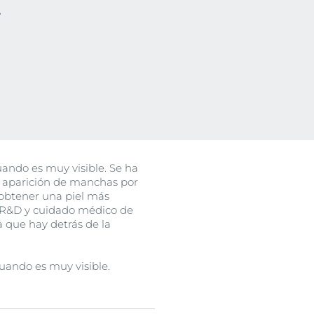
t
uctos
ndo es muy visible. Se ha
a aparición de manchas por
 obtener una piel más
en R&D y cuidado médico de
ia que hay detrás de la
uando es muy visible.