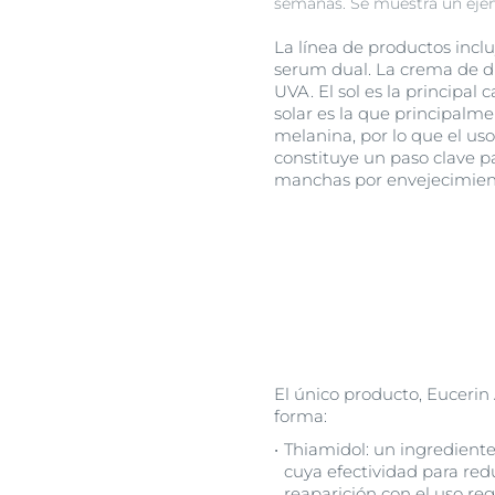
semanas. Se muestra un ejemp
La línea de productos incl
serum dual. La crema de día
UVA. El sol es la principal
solar es la que principal
melanina, por lo que el uso
constituye un paso clave p
manchas por envejecimien
El único producto, Eucerin
forma:
Thiamidol: un ingrediente
cuya efectividad para re
reaparición con el uso reg