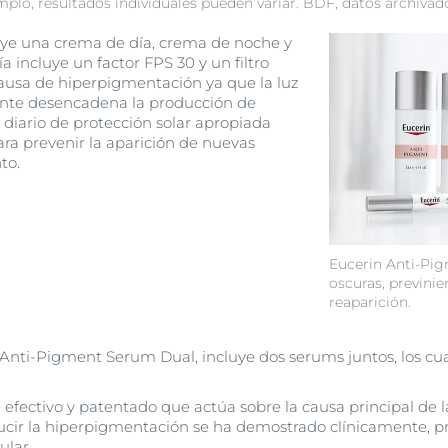
lo, resultados individuales pueden variar. BDF, datos archivad
uye una crema de día, crema de noche y
 incluye un factor FPS 30 y un filtro
 causa de hiperpigmentación ya que la luz
mente desencadena la producción de
 diario de protección solar apropiada
ara prevenir la aparición de nuevas
to.
Eucerin Anti-Pi
oscuras, previni
reaparición.
 Anti-Pigment Serum Dual, incluye dos serums juntos, los cua
 efectivo y patentado que actúa sobre la causa principal de 
ducir la hiperpigmentación se ha demostrado clínicamente, 
ular.