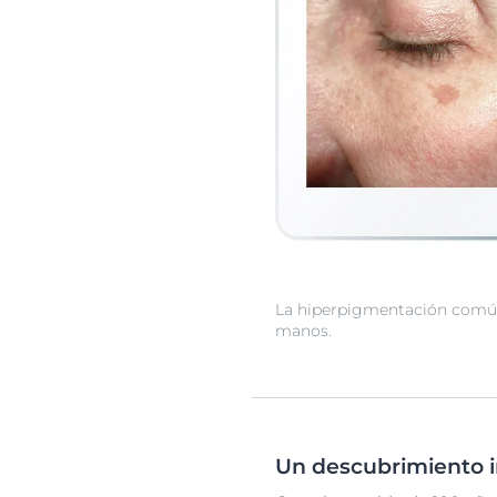
La hiperpigmentación comúnm
manos.
Un descubrimiento in