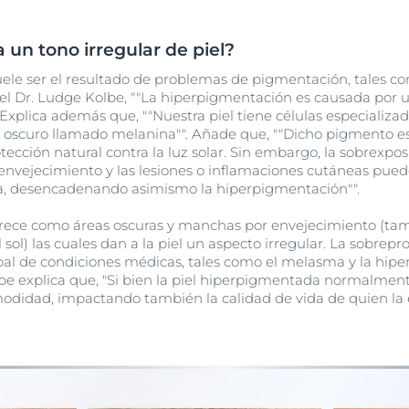
 un tono irregular de piel?
suele ser el resultado de problemas de pigmentación, tales c
l Dr. Ludge Kolbe, ""La hiperpigmentación es causada por 
Explica además que, ""Nuestra piel tiene células especializa
scuro llamado melanina"". Añade que, ""Dicho pigmento es el
ección natural contra la luz solar. Sin embargo, la sobrexposic
 envejecimiento y las lesiones o inflamaciones cutáneas pu
a, desencadenando asimismo la hiperpigmentación"".
rece como áreas oscuras y manchas por envejecimiento (ta
sol) las cuales dan a la piel un aspecto irregular. La sobre
ipal de condiciones médicas, tales como el melasma y la hip
olbe explica que, "Si bien la piel hiperpigmentada normalmen
modidad, impactando también la calidad de vida de quien la