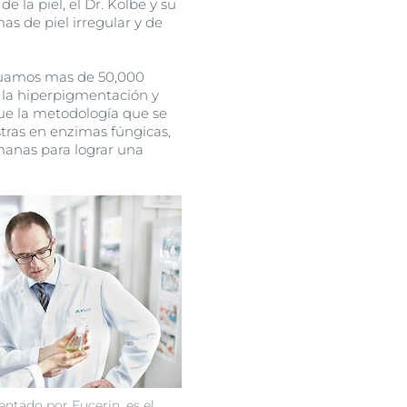
 la piel, el Dr. Kolbe y su
s de piel irregular y de
aluamos mas de 50,000
e la hiperpigmentación y
fue la metodología que se
stras en enzimas fúngicas,
umanas para lograr una
entado por Eucerin, es el