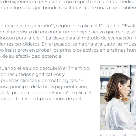
 de experiencia de Eucerin, con respecto al cuidado médico de
r una fórmula que brinde resultados a personas con problema
proceso de selección"", según lo explica el Dr. Kolbe. ""Ev
on el propósito de encontrar un principio activo que redujes
inocuo para la piel"". La clave para el método de evaluación 
dientes candidatos. En el pasado, se habría evaluado las mue
po insistieron en probar los principios activos en enzimas h
de su efectividad potencial.
cuando el equipo descubrió el Thiamidol,
ron resultados significativos y
pruebas clínicas y dermatológicas. "El
ausa principal de la hiperpigmentación,
de la producción de melanina", explica el
iva en todos los tipos y tonos de piel.
El Thiamidol, pat