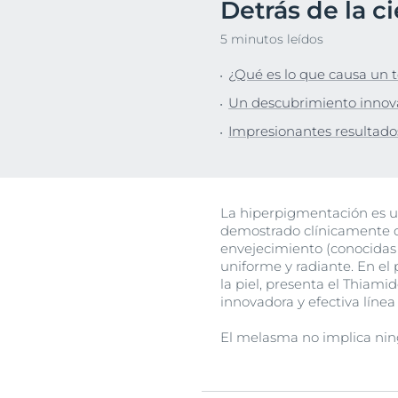
Detrás de la c
Cuidado capilar
Cuidado capil
Descu
5 minutos leídos
Protección solar
Piel sensible
¿Qué es lo que causa un t
Sudoración
Protección So
Un descubrimiento innovad
Transpiración
Impresionantes resultados
La hiperpigmentación es 
demostrado clínicamente q
envejecimiento (conocidas
uniforme y radiante. En el
la piel, presenta el Thiamid
innovadora y efectiva líne
El melasma no implica nin