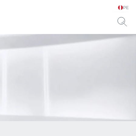
PE
Elija su idioma y país