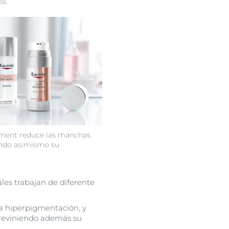
os.
gment reduce las manchas
endo asimismo su
les trabajan de diferente
la hiperpigmentación, y
previniendo además su