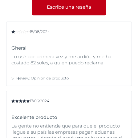
superficie para facilitar la eliminación de partículas de
Consulta con tu dermatólogo si estás preocupado
sustancia, por ejemplo.
Escribe una reseña
acerca de algún síntoma.
Los productos de limpieza de Eucerin contienen
surfactantes suaves que demuestran excelente
compatibilidad con la piel, documentado en estudios
clínicos comprensibles.
15/08/2024
Ghersi
Lo usé por primera vez y me ardió... y me ha
costado 82 soles, a quien puedo reclama
Sil!
Review
:
Opinión de producto
17/06/2024
Excelente producto
La gente no entiende que para que el producto
llegue a su país las empresas pagan aduanas