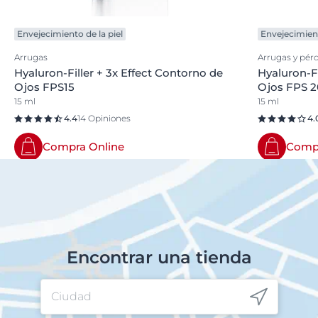
Envejecimiento de la piel
Envejecimient
Arrugas
Arrugas y pérd
Hyaluron-Filler + 3x Effect Contorno de
Hyaluron-Fi
Ojos FPS15
Ojos FPS 2
15 ml
15 ml
4.4
14 Opiniones
4.
Compra Online
Compr
Encontrar una tienda