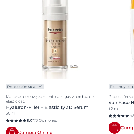
Protección solar
+1
Piel muy sens
Manchas de envejecimiento, arrugas y pérdida de
Protección sol
elasticidad
Sun Face H
Hyaluron-Filler + Elasticity 3D Serum
50 ml
30 ml
4.
5.0
170 Opiniones
Compr
Compra Online