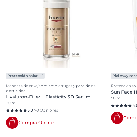
Protección solar
+1
Piel muy sens
Manchas de envejecimiento, arrugas y pérdida de
Protección sol
elasticidad
Sun Face H
Hyaluron-Filler + Elasticity 3D Serum
50 ml
30 ml
4.
5.0
170 Opiniones
Compr
Compra Online