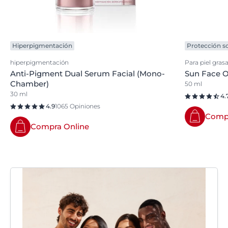
Hiperpigmentación
Protección so
hiperpigmentación
Para piel gras
Anti-Pigment Dual Serum Facial (Mono-
Sun Face O
Chamber)
50 ml
30 ml
4.
4.9
1065 Opiniones
Compr
Compra Online