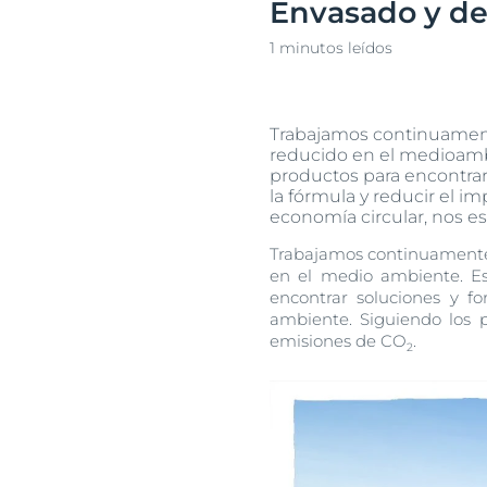
Envasado y de
Cuidado capilar
Cuidado capil
Descu
1 minutos leídos
Protección solar
Piel sensible
Sudoración
Protección So
Trabajamos continuamente
Transpiración
reducido en el medioambi
productos para encontra
la fórmula y reducir el i
economía circular, nos e
Trabajamos continuamente 
en el medio ambiente. Est
encontrar soluciones y f
ambiente. Siguiendo los p
emisiones de CO
.
2