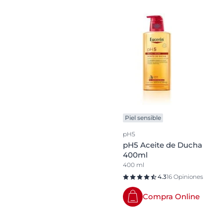
Piel sensible
pH5
pH5 Aceite de Ducha
400ml
400 ml
4.3
16 Opiniones
Compra Online