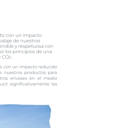
cto con un impacto
balaje de nuestros
enible y respetuosa con
r los principios de una
e CO
.
2
os con un impacto reducido
uctos
e nuestros productos para
stros envases en el medio
cir significativamente las