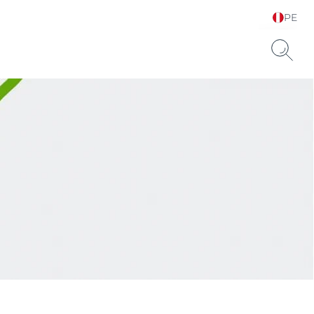
PE
Elija su idioma y país