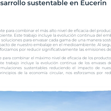
sarrollo sustentable en Eucerin
Hiperpigmentación
UltraSensitive y Anti-
Protección solar
Envejecimiento de la piel
ar
bre Anti-Pigment
Enrojecimiento
Manchas de envejecimiento, arrugas y pérdida de elasticidad
UreaRepair
Hyaluron-Filler + Elasticity 3D Serum
lar
30 ml
Más información
 para combinar el más alto nivel de eficacia del produ
5.0
170 Opiniones
ente. Este trabajo incluye la evolución continua del em
r soluciones para envasar cada gama de una manera sost
Compra Online
mpacto de nuestro embalaje en el medioambiente. Al segui
sforzamos por reducir significativamente las emisiones d
para combinar el máximo nivel de eficacia de los product
Ver todos los prod
e trabajo incluye la evolución continua de los envases d
ormulaciones sustentables reduciendo el impacto de nue
rincipios de la economía circular, nos esforzamos por redu