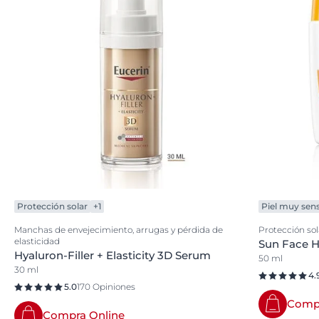
Protección solar
+1
Piel muy sens
Manchas de envejecimiento, arrugas y pérdida de
Protección sol
elasticidad
Sun Face H
Hyaluron-Filler + Elasticity 3D Serum
50 ml
30 ml
4.
5.0
170 Opiniones
Compr
Compra Online