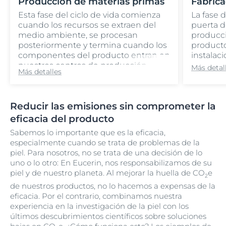
Producción de materias primas
Fabrica
Esta fase del ciclo de vida comienza
La fase 
cuando los recursos se extraen del
puerta d
medio ambiente, se procesan
producci
posteriormente y termina cuando los
producto
componentes del producto entran en
instalac
nuestros centros de producción.
Más detal
Más detalles
Reducir las emisiones sin comprometer la
eficacia del producto
Sabemos lo importante que es la eficacia,
especialmente cuando se trata de problemas de la
piel. Para nosotros, no se trata de una decisión de lo
uno o lo otro: En Eucerin, nos responsabilizamos de su
piel y de nuestro planeta. Al mejorar la huella de CO
e
2
de nuestros productos, no lo hacemos a expensas de la
eficacia. Por el contrario, combinamos nuestra
experiencia en la investigación de la piel con los
últimos descubrimientos científicos sobre soluciones