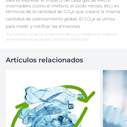
idea es expresar el impacto de cada gas de efecto
invernadero (como el metano, el óxido nitroso, etc.) en
términos de la cantidad de CO
e que crearía la misma
2
cantidad de calentamiento global. El CO
e se utiliza
2
para medir y notificar las emisiones.
*Compensación de los remanentes de CO
e mediante la medición
2
de emisiones en proyectos climáticos certificados.
Artículos relacionados