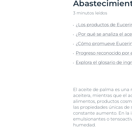
Abastecimient
Cuidado capilar
Cuidado capil
Descu
3 minutos leídos
Protección solar
Piel sensible
¿Los productos de Euceri
Sudoración
Protección So
¿Por qué se analiza el ace
Transpiración
¿Cómo promueve Eucerin e
Progreso reconocido por e
Explora el glosario de in
El aceite de palma es una 
aceitera, mientras que el a
alimentos, productos cosmé
las propiedades únicas de
constante aumento. En la i
emulsionantes o tensoactiv
humedad.