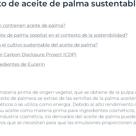
o de aceite de palma sustentab
Hiperpigmentación
UltraSensitive y Anti-
Protección solar
Envejecimiento de la piel
ar
bre Anti-Pigment
Enrojecimiento
Manchas de envejecimiento, arrugas y pérdida de elasticidad
UreaRepair
Hyaluron-Filler + Elasticity 3D Serum
n contienen aceite de palma?
lar
30 ml
Más información
ite de palma (pepita) en el contexto de la sostenibilidad?
5.0
170 Opiniones
l cultivo sustentable del aceite de palma?
Compra Online
l Carbon Disclosure Project (CDP)
gredientes de Eucerin
Ver todos los prod
materia prima de origen vegetal, que se obtiene de la pulpa 
ceite de palmera se extrae de las semillas de la palma aceite
ticos o se utiliza como energía. Debido al alto rendimiento d
 su aceite como materia prima para ingredientes cosméticos
ndustria cosmética, los derivados del aceite de palma puede
os que se necesitan para que las emulsiones proporcionen a la