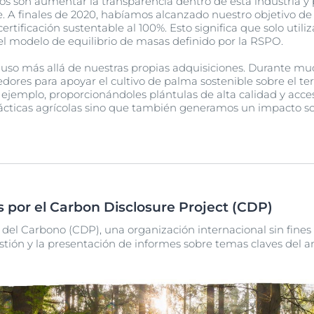
os son aumentar la transparencia dentro de esta industria y
. A finales de 2020, habíamos alcanzado nuestro objetivo de
certificación sustentable al 100%. Esto significa que solo uti
el modelo de equilibrio de masas definido por la RSPO.
luso más allá de nuestras propias adquisiciones. Durante m
ores para apoyar el cultivo de palma sostenible sobre el terr
 ejemplo, proporcionándoles plántulas de alta calidad y acces
cticas agrícolas sino que también generamos un impacto soci
 por el Carbon Disclosure Project (CDP)
 del Carbono (CDP), una organización internacional sin fines
stión y la presentación de informes sobre temas claves del 