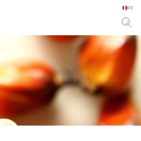
PE
Elija su idioma y país