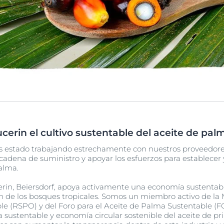
rin el cultivo sustentable del aceite de pal
s estado trabajando estrechamente con nuestros proveedor
cadena de suministro y apoyar los esfuerzos para establecer 
alma.
rin, Beiersdorf, apoya activamente una economía sustentabl
ón de los bosques tropicales. Somos un miembro activo de l
le (RSPO) y del Foro para el Aceite de Palma Sustentable (
ustentable y economía circular sostenible del aceite de princ