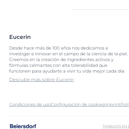
Ácido glicólico
BHA
C15-19 Alkane
Decandiol
Enoxolona
Factores Naturales de
Gellan Gum
Helianthus Annuus Seed
Isobutylamido Thiazolyl
Karité
Licochalcone A
Menthoxypropanediol
Pantolactone
Sodium Acetate
Tiamidol
Cuidado capilar
Cuidado capil
Descu
Resorcinol
Humectación (FNH)
Protección solar
Piel sensible
Ceramide NP
Dihydromyricetin (Epice
Hydroxyacetophenone
Sucrose Polystearate
Gluco-Glycerol
PHA
Sudoración
Protección So
Citrate Buffer
Glycine Soja Oil
Eucerin
Transpiración
Dipropylene Glycol Dib
Polyglyceryl-6 Behenat
Desde hace más de 100 años nos dedicamos a
Provitamina B5
investigar e innovar en el campo de la ciencia de la piel.
Creemos en la creación de ingredientes activos y
fórmulas calmantes con alta tolerabilidad que
funcionen para ayudarte a vivir tu vida mejor cada día.
Descube más sobre Eucerin
Condiciones de uso
Configuración de cookies
imprint
Polí
TRABAJOS EN