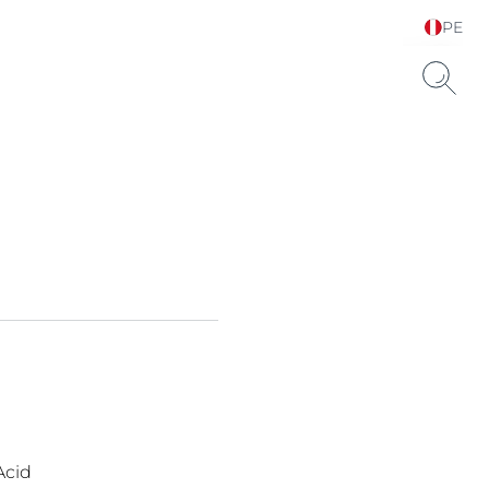
PE
Elija su idioma y país
Acid