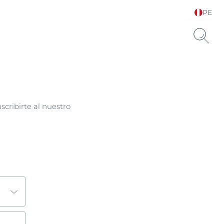
PE
Elija su idioma y país
scribirte al nuestro