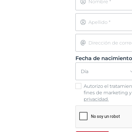
Nombre *
Cuidado capilar
Cuidado capil
Descu
Protección solar
Piel sensible
Apellido *
Sudoración
Protección So
Transpiración
Dirección de corre
Fecha de nacimient
Día
Autorizo el tratamie
fines de marketing y
privacidad.