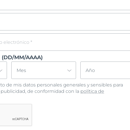
Hiperpigmentación
UltraSensitive y Anti-
Protección solar
Envejecimiento de la piel
ar
bre Anti-Pigment
Enrojecimiento
Manchas de envejecimiento, arrugas y pérdida de elasticidad
UreaRepair
Hyaluron-Filler + Elasticity 3D Serum
lar
30 ml
Más información
5.0
170 Opiniones
o electrónico *
Compra Online
o (DD/MM/AAAA)
Ver todos los prod
Mes
Año
nto de mis datos personales generales y sensibles para
 publicidad, de conformidad con la
política de