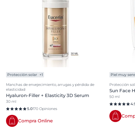
Protección solar
+1
Piel muy sens
Manchas de envejecimiento, arrugas y pérdida de
Protección sol
elasticidad
Sun Face H
Hyaluron-Filler + Elasticity 3D Serum
50 ml
30 ml
4.
5.0
170 Opiniones
Compr
Compra Online