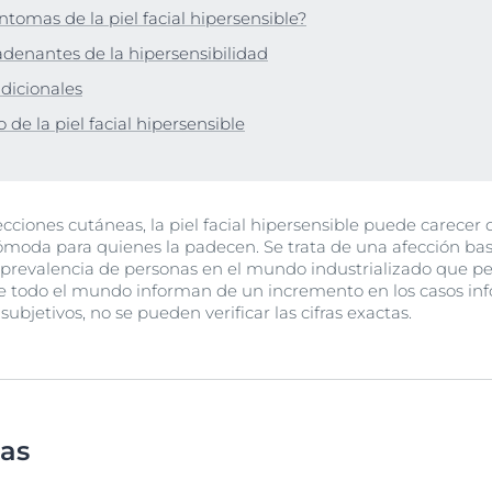
Hiperpigmentación
íntomas de la piel facial hipersensible?
UltraSensitive y Anti-
Protección solar
Envejecimiento de la piel
ar
bre Anti-Pigment
Enrojecimiento
denantes de la hipersensibilidad
Manchas de envejecimiento, arrugas y pérdida de elasticidad
UreaRepair
Hyaluron-Filler + Elasticity 3D Serum
dicionales
lar
30 ml
Más información
 de la piel facial hipersensible
5.0
170 Opiniones
Compra Online
ciones cutáneas, la piel facial hipersensible puede carecer d
oda para quienes la padecen. Se trata de una afección bas
Ver todos los prod
prevalencia de personas en el mundo industrializado que pe
de todo el mundo informan de un incremento en los casos in
ubjetivos, no se pueden verificar las cifras exactas.
mas