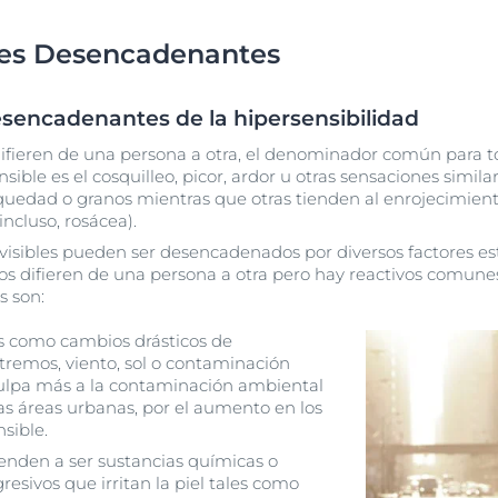
res Desencadenantes
esencadenantes de la hipersensibilidad
ifieren de una persona a otra, el denominador común para t
ensible es el cosquilleo, picor, ardor u otras sensaciones simi
dad o granos mientras que otras tienden al enrojecimiento 
incluso, rosácea).
nvisibles pueden ser desencadenados por diversos factores es
os difieren de una persona a otra pero hay reactivos comune
s son:
s como cambios drásticos de
xtremos, viento, sol o contaminación
culpa más a la contaminación ambiental
as áreas urbanas, por el aumento en los
nsible.
ienden a ser sustancias químicas o
esivos que irritan la piel tales como