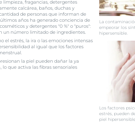
 limpieza, fragancias, detergentes
amente calcárea, baños, duchas y
a cantidad de personas que informan de
s últimos años ha generado conciencia de
La contaminació
cosméticos y detergentes "0 %" o "puros":
empeorar los sín
en un número limitado de ingredientes.
hipersensible.
 el estrés, la ira o las emociones intensas
ensibilidad al igual que los factores
menstrual.
resionan la piel pueden dañar la ya
 lo que activa las fibras sensoriales
Los factores psic
estrés, pueden d
piel hipersensible