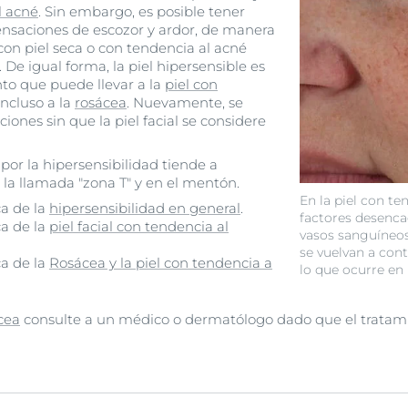
l acné
. Sin embargo, es posible tener
ensaciones de escozor y ardor, de manera
con piel seca o con tendencia al acné
. De igual forma, la piel hipersensible es
nto que puede llevar a la
piel con
incluso a la
rosácea
. Nuevamente, se
ones sin que la piel facial se considere
por la hipersensibilidad tiende a
n la llamada "zona T" y en el mentón.
En la piel con te
a de la
hipersensibilidad en general
.
factores desenca
a de la
piel facial con tendencia al
vasos sanguíneos
se vuelvan a cont
a de la
Rosácea y la piel con tendencia a
lo que ocurre en 
cea
consulte a un médico o dermatólogo dado que el tratam