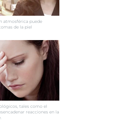
n atmosférica puede
tomas de la piel
ológicos, tales como el
esencadenar reacciones en la
.