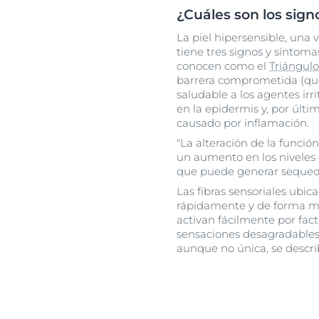
¿Cuáles son los signo
La piel hipersensible, una 
tiene tres signos y síntoma
conocen como el
Triángulo
barrera comprometida (que
saludable a los agentes irri
en la epidermis y, por últi
causado por inflamación.
"La alteración de la funció
un aumento en los niveles 
que puede generar sequedad
Las fibras sensoriales ubi
rápidamente y de forma más
activan fácilmente por fa
sensaciones desagradables
aunque no única, se descri