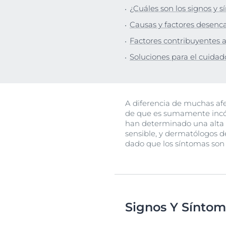
¿Cuáles son los signos y s
Cuidado capilar
Cuidado capil
Descu
Causas y factores desenca
Protección solar
Piel sensible
Factores contribuyentes a
Sudoración
Protección So
Soluciones para el cuidado
Transpiración
A diferencia de muchas afec
de que es sumamente incóm
han determinado una alta 
sensible, y dermatólogos 
dado que los síntomas son s
Signos Y Sínto