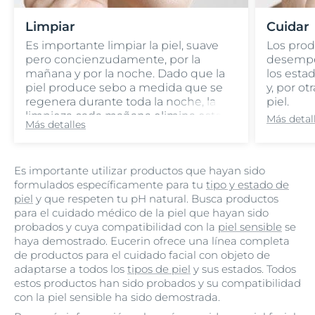
Limpiar
Cuidar
Es importante limpiar la piel, suave
Los prod
pero concienzudamente, por la
desempe
mañana y por la noche. Dado que la
los esta
piel produce sebo a medida que se
y, por ot
regenera durante toda la noche, la
piel.
limpieza cada mañana elimina este
Más detal
Más detalles
sebo y asegura que su piel esté lista
para la protección y el cuidado. Por la
noche, la limpieza eliminará la
Es importante utilizar productos que hayan sido
suciedad, el sudor, el sebo, el
formulados específicamente para tu
tipo y estado de
maquillaje y la protección solar y
piel
y que respeten tu pH natural. Busca productos
preparará su piel para captar los
para el cuidado médico de la piel que hayan sido
beneficios de los componentes
probados y cuya compatibilidad con la
piel sensible
se
activos de sus productos para el
haya demostrado. Eucerin ofrece una línea completa
cuidado de noche.
de productos para el cuidado facial con objeto de
adaptarse a todos los
tipos de piel
y sus estados. Todos
estos productos han sido probados y su compatibilidad
con la piel sensible ha sido demostrada.