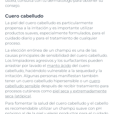
usted, consulta con tu dermatólogo para obtener su
consejo.
Cuero cabelludo
La piel del cuero cabelludo es particularmente
propensa a la irritación y es importante utilizar
productos suaves, especialmente formulados, para el
cuidado diario y para el tratamiento de cualquier
proceso.
La elección errónea de un champú es una de las
causas principales de sensibilidad del cuero cabelludo.
Los limpiadores agresivos y los surfactantes pueden
arrastrar por lavado el
manto ácido
del cuero
cabelludo, haciéndolo vulnerable a la sequedad y la
irritación. Algunas personas manifiestan también
tener un cuero cabelludo hipersensible o un
cuero
cabelludo sensible
después de recibir tratamiento para
procesos cutáneos como
piel seca y extremadamente
seca (atópica)
.
Para fomentar la salud del cuero cabelludo y el cabello
es recomendable utilizar un champú suave con pH
próximo al de la piel y elegir productos para el cuidado