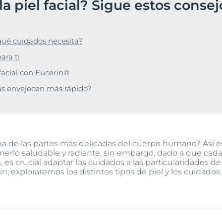
a piel facial? Sigue estos consej
Hiperpigmentación
UltraSensitive y Anti-
Protección solar
Envejecimiento de la piel
ar
bre Anti-Pigment
Enrojecimiento
Manchas de envejecimiento, arrugas y pérdida de elasticidad
UreaRepair
Hyaluron-Filler + Elasticity 3D Serum
 qué cuidados necesita?
lar
30 ml
Más información
ara ti
5.0
170 Opiniones
facial con Eucerin®
Compra Online
as envejecen más rápido?
Ver todos los prod
na de las partes más delicadas del cuerpo humano? Así es
rlo saludable y radiante, sin embargo, dado a que cada 
s, es crucial adaptar los cuidados a las particularidades d
in, exploraremos los distintos tipos de piel y los cuidado