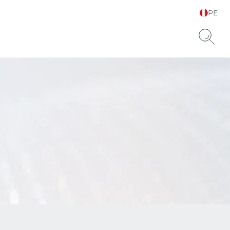
PE
Elija su idioma y país