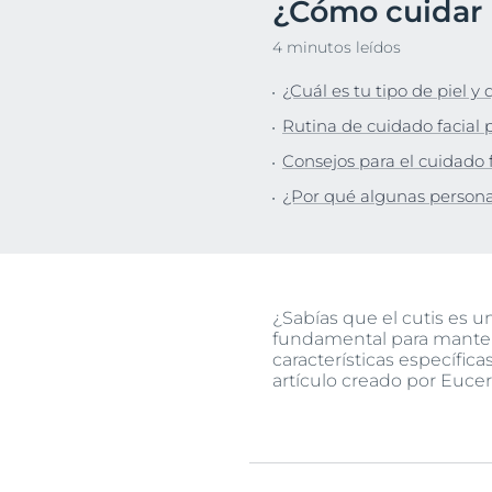
¿Cómo cuidar l
Cuidado capilar
Cuidado capil
Descu
4 minutos leídos
Protección solar
Piel sensible
¿Cuál es tu tipo de piel y
Sudoración
Protección So
Rutina de cuidado facial p
Transpiración
Consejos para el cuidado 
¿Por qué algunas person
¿Sabías que el cutis es u
fundamental para mantene
características específica
artículo creado por Eucer