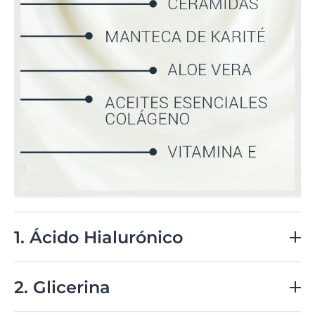
1. Ácido Hialurónico
Retiene la humedad, proporcionando hidratación
intensiva y ayudando a suavizar la piel.
2. Glicerina