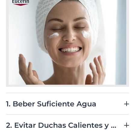
1. Beber Suficiente Agua
La hidratación interna es esencial para mantener la
piel saludable. Asegúrate de beber suficiente agua
2. Evitar Duchas Calientes y Largas
durante el día.