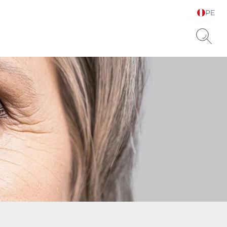
PE
Elija su idioma y país