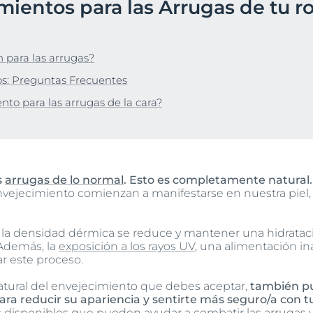
mientos para las Arrugas de tu ro
Hiperpigmentación
UltraSensitive y Anti-
Protección solar
Envejecimiento de la piel
ar
bre Anti-Pigment
Enrojecimiento
Manchas de envejecimiento, arrugas y pérdida de elasticidad
UreaRepair
Hyaluron-Filler + Elasticity 3D Serum
 para las arrugas?
lar
30 ml
Más información
os: Preguntas Frecuentes
5.0
170 Opiniones
nto para las arrugas de la cara?
Compra Online
Ver todos los prod
s
arrugas de lo normal
. Esto es completamente natural.
nvejecimiento comienzan a manifestarse en nuestra piel,
, la densidad dérmica se reduce y mantener una hidratac
 Además, la
exposición a los rayos UV
, una alimentación in
r este proceso.
tural del envejecimiento que debes aceptar,
también pu
ara reducir su apariencia y sentirte más seguro/a con tu
 disponibles que pueden ayudar a combatir las arrugas y 