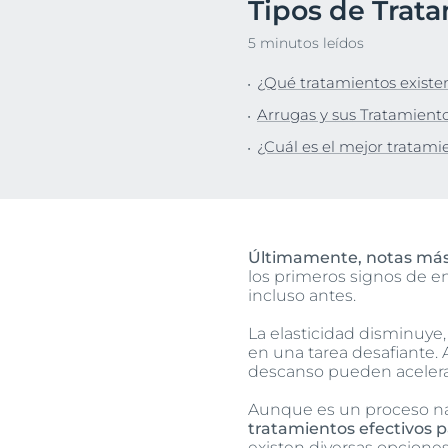
Tipos de Trata
Cuidado capilar
Cuidado capil
Descu
5 minutos leídos
Protección solar
Piel sensible
¿Qué tratamientos existen
Sudoración
Protección So
Arrugas y sus Tratamient
Transpiración
¿Cuál es el mejor tratamie
Últimamente, notas má
los primeros signos de e
incluso antes.
La elasticidad disminuye
en una tarea desafiante.
descanso pueden acelera
Aunque es un proceso na
tratamientos efectivos p
existen diversas opciones