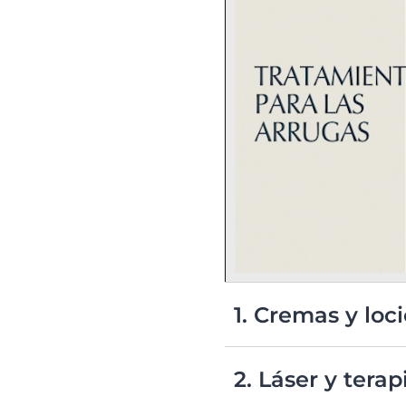
1. Cremas y loc
Muchas cremas y producto
que ayudan a mejorar la te
2. Láser y terap