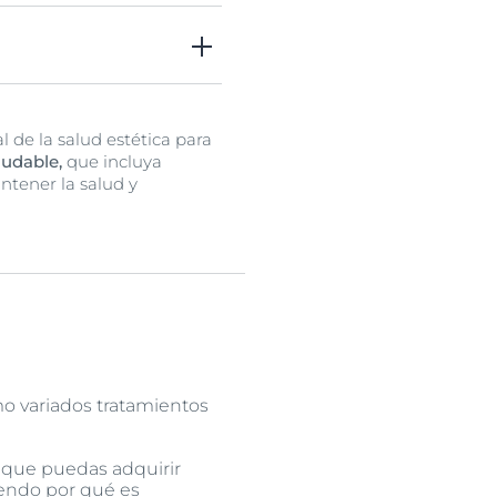
a piel, reduciendo las
l o la cirugía de
 de la salud estética para
ludable,
que incluya
ntener la salud y
o variados tratamientos
 que puedas adquirir
iendo por qué es