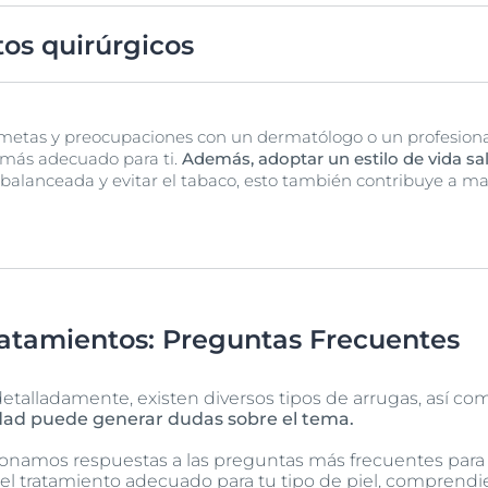
 estimular la producción de colágeno y mejorar la textura de l
tos quirúrgicos
s, se pueden considerar procedimientos como el lifting facia
 metas y preocupaciones con un dermatólogo o un profesional
 más adecuado para ti.
Además, adoptar un estilo de vida sa
 balanceada y evitar el tabaco, esto también contribuye a ma
ratamientos: Preguntas Frecuentes
alladamente, existen diversos tipos de arrugas, así com
idad puede generar dudas sobre el tema.
ionamos respuestas a las preguntas más frecuentes para
r el tratamiento adecuado para tu tipo de piel, comprend