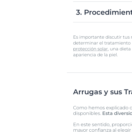
Las terapias láser pueden
arrugas.
3. Procedimien
Para arrugas más profunda
párpados.
Es importante discutir tus
determinar el tratamiento
protección solar
, una dieta
apariencia de la piel.
Arrugas y sus T
Como hemos explicado det
disponibles.
Esta divers
En este sentido, proporc
mayor confianza al elegi