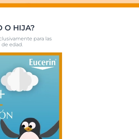
 O HIJA?
clusivamente para las
s de edad.
uctos