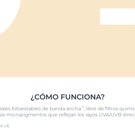
¿CÓMO FUNCIONA?
1
nerales fotoestables de banda ancha
, libre de filtros quím
a los micropigmentos que reflejan los rayos UVA/UVB dir
la UE.