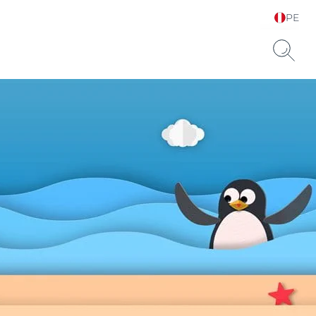
PE
Elija su idioma y país