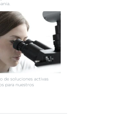
ania.
o de soluciones activas
os para nuestros