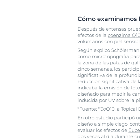
Cómo examinamos la 
Después de extensas prueb
efectos de la
coenzima Q1
voluntarios con piel sensibl
Según explicó Schölermann
como microtopografía para
la zona de las patas de ga
cinco semanas, los partic
significativa de la profund
reducción significativa de l
indicaba la emisión de foto
diseñado para medir la can
inducida por UV sobre la pi
*Fuente: "CoQ10, a Topical 
En otro estudio participó 
diseño a simple ciego, co
evaluar los efectos de
Euce
dos veces al día durante cu