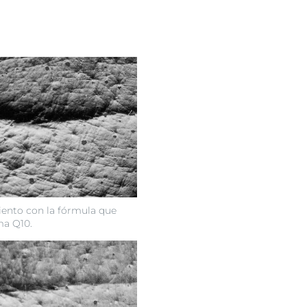
iento con la fórmula que
ma Q10.