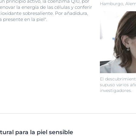
 principio activo, la coenzima Q10, por
Hamburgo, Alem
enovar la energía de las células y conferir
tioxidante sobresaliente. Por añadidura,
 presente en la piel".
El descubrimient
supuso varios añ
investigadores.
ural para la piel sensible