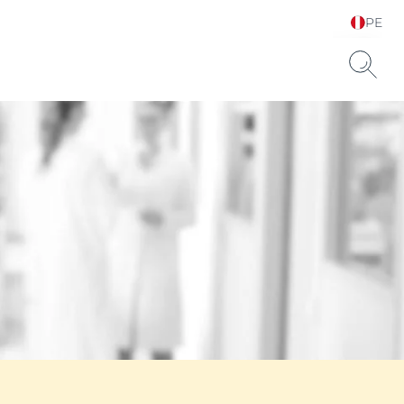
PE
Elija su idioma y país