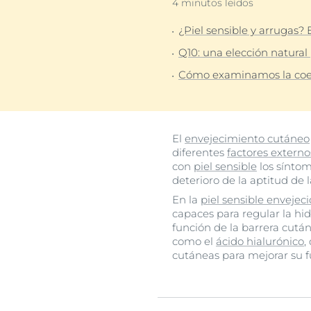
4 minutos leídos
Cuidado capilar
Cuidado capil
Descu
¿Piel sensible y arrugas?
Protección solar
Piel sensible
Q10: una elección natural 
Sudoración
Protección So
Cómo examinamos la coenz
Transpiración
El
envejecimiento cutáneo
diferentes
factores externo
con
piel sensible
los sínto
deterioro de la aptitud de 
En la
piel sensible envejec
capaces para regular la hi
función de la barrera cutá
como el
ácido hialurónico
,
cutáneas para mejorar su 