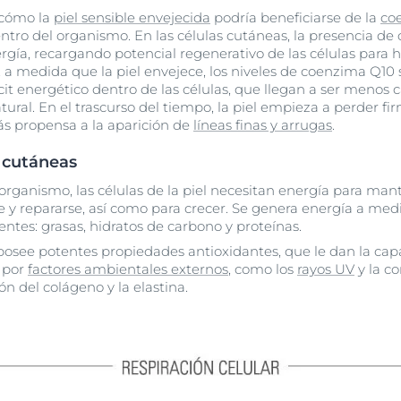
 cómo la
piel sensible envejecida
podría beneficiarse de la
co
ntro del organismo. En las células cutáneas, la presencia d
ergía, recargando potencial regenerativo de las células para 
, a medida que la piel envejece, los niveles de coenzima Q1
cit energético dentro de las células, que llegan a ser menos
ral. En el trascurso del tiempo, la piel empieza a perder fir
más propensa a la aparición de
líneas finas y arrugas
.
s cutáneas
organismo, las células de la piel necesitan energía para mant
e y repararse, así como para crecer. Se genera energía a medi
ntes: grasas, hidratos de carbono y proteínas.
see potentes propiedades antioxidantes, que le dan la capa
s por
factores ambientales externos
, como los
rayos UV
y la c
n del colágeno y la elastina.