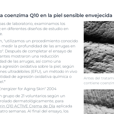
coenzima Q10 en la piel sensible envejecida
as de laboratorio, examinamos los
0
en diferentes diseños de estudio en
e.
, "utilizamos un procedimiento conocido
 medir la profundidad de las arrugas en
llo". Después de completar el ensayo de
ipantes mostraron una reducción
idad de las arrugas, así como una
a agresión oxidativa sobre la piel, según
nes ultradébiles (EFU), un método in vivo
tidad de agresión oxidativa química o
Antes del tratam
el.*
contiene coenzi
Energizer for Aging Skin" 2004
un grupo de 21 voluntarios según un
ntrolado dermatológicamente, para
rin Q10 ACTIVE Crema de Día
aplicada
atro semanas. Al final del ensayo, los