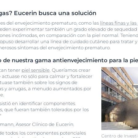
ugas? Eucerin busca una solución
bles del envejecimiento prematuro, como las
líneas finas y la
pueden experimentar también un grado elevado de sequedad 
ciones incómodas, en comparación con la piel normal. Tenien
ropuso desarrollar una línea de cuidado cutáneo para tratar y f
umerosos síntomas del envejecimiento prematuro.
de nuestra gama antienvejecimiento para la piel
tan tener
piel sensible
. Queríamos crear
 actuase no sólo para calmar y fortalecer
actuase también sobre los signos de
as y arrugas, a menudo aumentados por
e.
sistió en identificar componentes
s, que fueran también tolerados por los
"
rmann, Asesor Clínico de Eucerin.
de todos los componentes potenciales
Centro de Invest