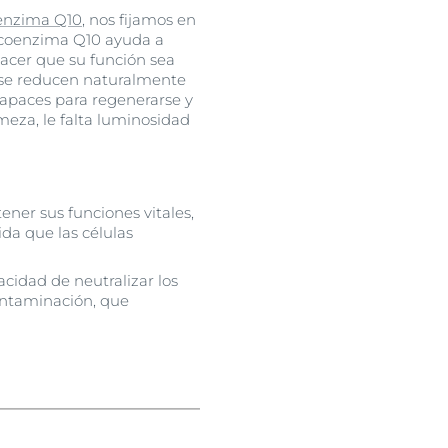
enzima Q10
, nos fijamos en
e coenzima Q10 ayuda a
hacer que su función sea
0 se reducen naturalmente
 capaces para regenerarse y
meza, le falta luminosidad
ener sus funciones vitales,
da que las células
cidad de neutralizar los
ontaminación, que