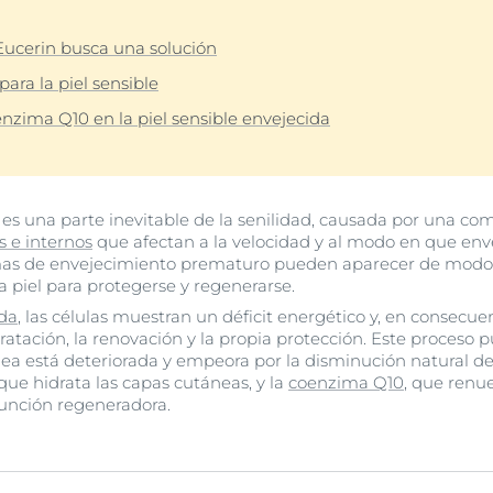
Hiperpigmentación
UltraSensitive y Anti-
Protección solar
Envejecimiento de la piel
ar
bre Anti-Pigment
Enrojecimiento
 Eucerin busca una solución
Manchas de envejecimiento, arrugas y pérdida de elasticidad
UreaRepair
para la piel sensible
Hyaluron-Filler + Elasticity 3D Serum
lar
30 ml
Más información
ima Q10 en la piel sensible envejecida
5.0
170 Opiniones
Compra Online
es una parte inevitable de la senilidad, causada por una co
s e internos
que afectan a la velocidad y al modo en que enve
Ver todos los prod
mas de envejecimiento prematuro pueden aparecer de modo 
la piel para protegerse y regenerarse.
ida
, las células muestran un déficit energético y, en consecue
dratación, la renovación y la propia protección. Este proceso
nea está deteriorada y empeora por la disminución natural de
 que hidrata las capas cutáneas, y la
coenzima Q10
, que renue
función regeneradora.