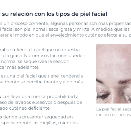
u relación con los tipos de piel facial
 es un proceso corriente, algunas personas son más propensas
l
facial son piel nornal, seca, grasa y mixta. A medida que la
erar el modo en que el
envejecimiento cutáneo
afecta a su p
mal
se refiere a la piel que no muestra
 o la grasa. Numerosos factores pueden
al normal se seque (vea la sección
eca" más adelante).
es una piel facial que tiene tendencia
almente se percibe tirante y algo más
o
conlleva una menor probabilidad a
aso de lavados excesivos o después de
ado cutáneo deficiente.
La piel facial sec
incluso escamos
o
tiende a presentar sequedad en
 especialmente las mejillas, mientras