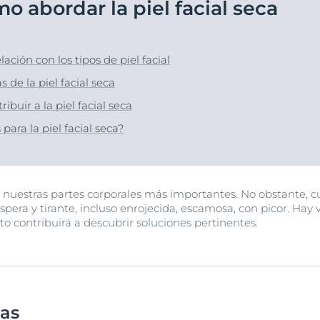
mo abordar la piel facial seca
Hiperpigmentación
UltraSensitive y Anti-
Protección solar
Envejecimiento de la piel
ar
bre Anti-Pigment
Enrojecimiento
Manchas de envejecimiento, arrugas y pérdida de elasticidad
UreaRepair
Hyaluron-Filler + Elasticity 3D Serum
ción con los tipos de piel facial
lar
30 ml
Más información
de la piel facial seca
5.0
170 Opiniones
buir a la piel facial seca
Compra Online
para la piel facial seca?
Ver todos los prod
e nuestras partes corporales más importantes. No obstante, cua
spera y tirante, incluso enrojecida, escamosa, con picor. Hay v
to contribuirá a descubrir soluciones pertinentes.
mas