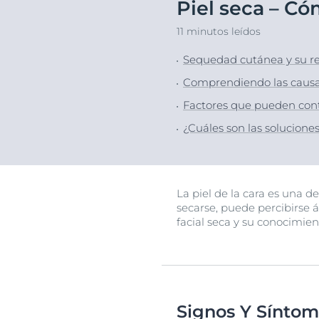
Piel seca – Có
Cuidado capilar
Cuidado capil
Descu
11 minutos leídos
Protección solar
Piel sensible
Sequedad cutánea y su rela
Sudoración
Protección So
Comprendiendo las causas 
Transpiración
Factores que pueden contri
¿Cuáles son las soluciones 
La piel de la cara es una d
secarse, puede percibirse á
facial seca y su conocimien
Signos Y Sínto