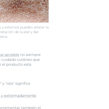
 y externos pueden alterar la
atación de la piel y dar
seca.
ial sensible
no siempre
el cuidado cutáneo que
 el producto está
 y "osis" significa
as y extremadamente
incrementar también el