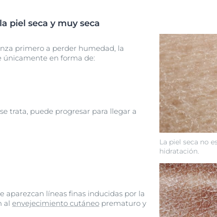
la piel seca y muy seca
ienza primero a perder humedad, la
e únicamente en forma de:
 se trata, puede progresar para llegar a
La piel seca no e
hidratación.
e aparezcan líneas finas inducidas por la
n al
envejecimiento cutáneo
prematuro y