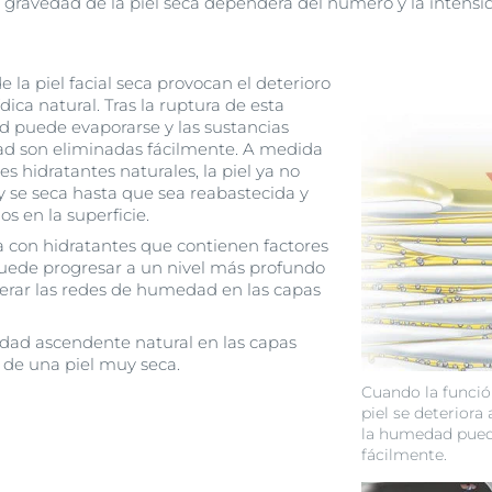
 gravedad de la piel seca dependerá del número y la intensid
e la piel facial seca provocan el deterioro
ídica natural. Tras la ruptura de esta
ad puede evaporarse y las sustancias
dad son eliminadas fácilmente. A medida
es hidratantes naturales, la piel ya no
 se seca hasta que sea reabastecida y
os en la superficie.
ada con hidratantes que contienen factores
puede progresar a un nivel más profundo
alterar las redes de humedad en las capas
edad ascendente natural en las capas
o de una piel muy seca.
Cuando la función
piel se deteriora
la humedad pued
fácilmente.