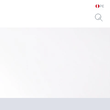
PE
Elija su idioma y país