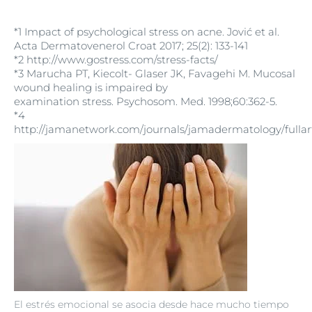
*1 Impact of psychological stress on acne. Jović et al.
Acta Dermatovenerol Croat 2017; 25(2): 133-141
*2 http://www.gostress.com/stress-facts/
*3 Marucha PT, Kiecolt- Glaser JK, Favagehi M. Mucosal
wound healing is impaired by
examination stress. Psychosom. Med. 1998;60:362-5.
*4
http://jamanetwork.com/journals/jamadermatology/fullar
El estrés emocional se asocia desde hace mucho tiempo