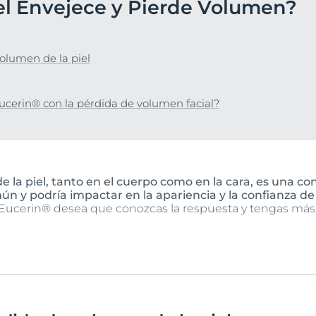
iel Envejece y Pierde Volumen?
Hiperpigmentación
UltraSensitive y Anti-
Protección solar
Envejecimiento de la piel
ar
bre Anti-Pigment
Enrojecimiento
Manchas de envejecimiento, arrugas y pérdida de elasticidad
UreaRepair
Hyaluron-Filler + Elasticity 3D Serum
olumen de la piel
lar
30 ml
Más información
5.0
170 Opiniones
cerin® con la pérdida de volumen facial?
Compra Online
Ver todos los prod
 la piel, tanto en el cuerpo como en la cara, es una c
mún y podría impactar en la apariencia y la confianza de
Eucerin® desea que conozcas la respuesta y tengas más