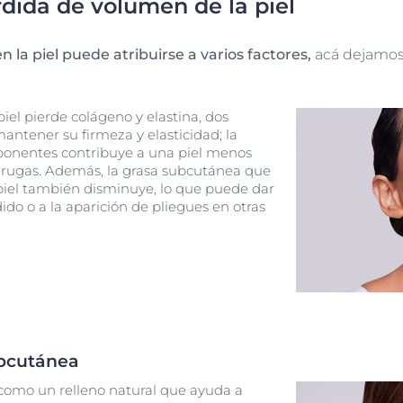
rdida de volumen de la piel
 la piel puede atribuirse a varios factores,
acá dejamos u
piel pierde colágeno y elastina, dos
antener su firmeza y elasticidad; la
onentes contribuye a una piel menos
arrugas. Además, la grasa subcutánea que
piel también disminuye, lo que puede dar
do o a la aparición de pliegues en otras
ubcutánea
a como un relleno natural que ayuda a