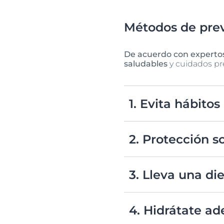
Métodos de pre
De acuerdo con expertos,
saludables
y cuidados pre
1. Evita hábitos
Recuerda que el tabaco y 
reduce el flujo sanguíneo
2. Protección 
envejecida.
Usar
protector regularm
UV, ya que la exposición 
3. Lleva una di
piel, acelerando el proce
Una alimentación rica en 
vitamina C, vitamina E y 
4. Hidrátate 
apariencia general de la p