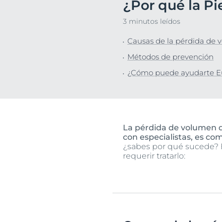
¿Por qué la P
Cuidado capilar
Cuidado capil
Descu
3 minutos leídos
Protección solar
Piel sensible
Causas de la pérdida de v
Sudoración
Protección So
Métodos de prevención
Transpiración
¿Cómo puede ayudarte Eu
La pérdida de volumen de
con especialistas, es co
¿sabes por qué sucede? 
requerir tratarlo: