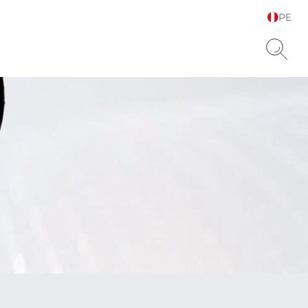
PE
Elija su idioma y país