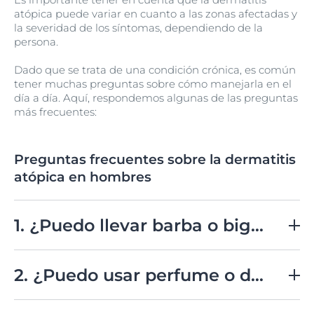
atópica puede variar en cuanto a las zonas afectadas y
la severidad de los síntomas, dependiendo de la
persona.
Dado que se trata de una condición crónica, es común
tener muchas preguntas sobre cómo manejarla en el
día a día. Aquí, respondemos algunas de las preguntas
más frecuentes:
Preguntas frecuentes sobre la dermatitis
atópica en hombres
1. ¿Puedo llevar barba o bigote con dermatitis atópica?
Sí, pero es importante mantener la barba limpia e
hidratada para evitar la irritación.
2. ¿Puedo usar perfume o desodorante?
Si estás atravesando un brote, evita perfumes y otros