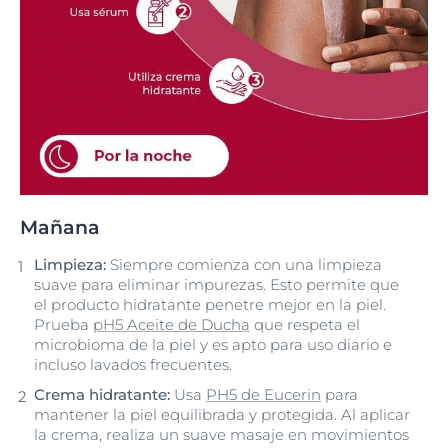
Mañana
Limpieza:
Siempre comienza con una limpieza
suave para eliminar impurezas. Esto permite que
el producto hidratante penetre mejor en la piel.
Prueba
pH5 Aceite de Ducha
que respeta el
microbioma de la piel y es apto para uso diario e
incluso lavados frecuentes.
Crema hidratante:
Usa
PH5 de Eucerin
para
mantener la piel equilibrada y protegida. Al aplicar
la crema, realiza un suave masaje en movimientos