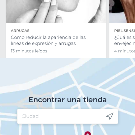
ARRUGAS
PIEL SENS
Cómo reducir la apariencia de las
¿Cuáles s
líneas de expresión y arrugas
envejecim
13 minutos leídos
4 minutos
Encontrar una tienda