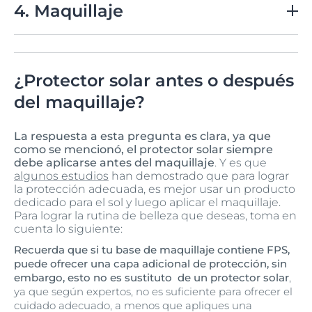
que es crucial usarlo de manera adecuada:
4. Maquillaje
inmediato de hidratación hasta por 24 horas.
Cantidad:
Aplica una cantidad de protector solar
Ahora que el protector solar está bien asentado,
equivalente al tamaño de dos dedos para asegurar
puedes proceder a aplicar los demás productos; si usas
una cobertura adecuada de la cara y el cuello. Si
base, corrector o polvos, aplica estos productos como lo
¿Protector solar antes o después
utilizas menos de esta cantidad, podrías no estar
harías normalmente. Puedes cumplir este paso de la
recibiendo la protección necesaria contra los rayos
rutina, utilizando el
Sun facial Oil Control FPS50+
, que
del maquillaje?
UV. Esta técnica te ayuda a medir con precisión el
además de protegerte del sol, ayuda a controlar la
producto y garantiza que tu piel esté debidamente
grasa y el brillo durante 12 horas. También se encuentra
protegida.
La respuesta a esta pregunta es clara, ya que
disponible en su versión con color,
Sun Facial Oil
como se mencionó, el protector solar siempre
Control Tono Claro FPS 50+
y
Sun facial Oil Control
Técnica:
Aplica el protector solar dando suaves
debe aplicarse antes del maquillaje
. Y es que
Tono Medio FPS50+
, que cuentan con pigmentos de
toques con las yemas de los dedos, asegurándote
algunos estudios
han demostrado que para lograr
color para lograr un tono de piel uniforme. ¡Listos para
de cubrir todas las áreas, incluyendo frente,
la protección adecuada, es mejor usar un producto
utilizarlos en tu rutina de belleza!
mejillas, nariz y mentón. No olvides las orejas y el
dedicado para el sol y luego aplicar el maquillaje.
área del cuello.
Para lograr la rutina de belleza que deseas, toma en
cuenta lo siguiente:
Tiempo:
Deja que el protector solar se absorba
durante unos 15 minutos antes de continuar con el
Recuerda que si tu base de maquillaje contiene FPS,
maquillaje. Esto permite que se forme una barrera
puede ofrecer una capa adicional de protección, sin
efectiva.
embargo, esto no es sustituto de un protector solar
,
ya que según expertos, no es suficiente para ofrecer el
cuidado adecuado, a menos que apliques una