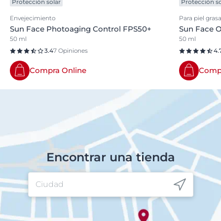
Protección solar
Protección so
Envejecimiento
Para piel gras
Sun Face Photoaging Control FPS50+
Sun Face O
50 ml
50 ml
3.4
7 Opiniones
4.
Compra Online
Compr
Encontrar una tienda