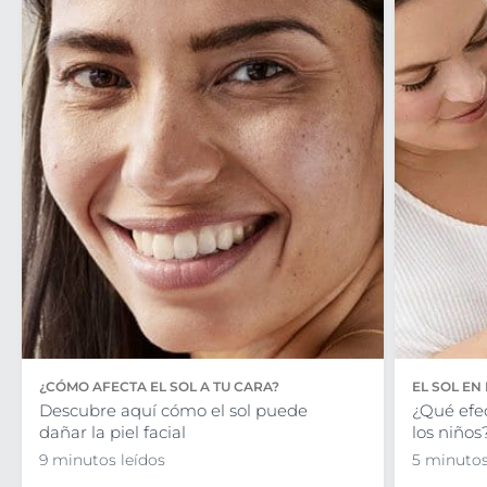
¿CÓMO AFECTA EL SOL A TU CARA?
EL SOL EN
Descubre aquí cómo el sol puede
¿Qué efec
dañar la piel facial
los niños
9 minutos leídos
5 minutos