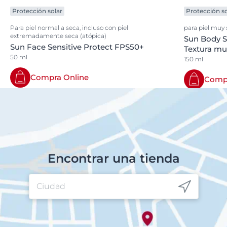
Protección solar
Protección so
Para piel normal a seca, incluso con piel
para piel muy
extremadamente seca (atópica)
Sun Body S
Sun Face Sensitive Protect FPS50+
Textura mu
50 ml
150 ml
Compra Online
Compr
Encontrar una tienda