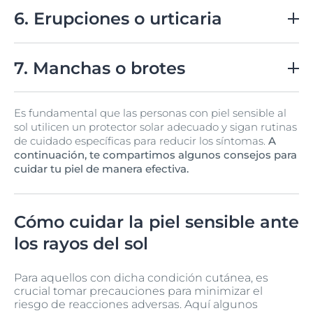
La exposición al sol puede desencadenar picazón,
especialmente en áreas más expuestas como la cara y
6. Erupciones o urticaria
los brazos.
Algunas personas con piel sensible pueden desarrollar
pequeñas erupciones o urticaria después de estar al
7. Manchas o brotes
sol.
La exposición solar puede exacerbar la aparición de
Es fundamental que las personas con piel sensible al
manchas, brotes de acné o hiperpigmentación en
sol utilicen un protector solar adecuado y sigan rutinas
pieles sensibles.
de cuidado específicas para reducir los síntomas.
A
continuación, te compartimos algunos consejos para
cuidar tu piel de manera efectiva.
Cómo cuidar la piel sensible ante
los rayos del sol
Para aquellos con dicha condición cutánea, es
crucial tomar precauciones para minimizar el
riesgo de reacciones adversas. Aquí algunos