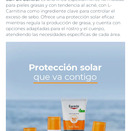
para pieles grasas y con tendencia al acné, con L-
Carnitina como ingrediente clave para controlar el
exceso de sebo. Ofrece una protección solar eficaz
mientras regula la producción de grasa, y cuenta con
opciones adaptadas para el rostro y el cuerpo,
atendiendo las necesidades específicas de cada área.