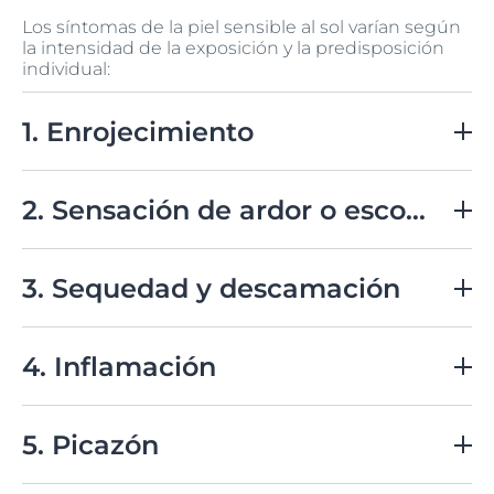
Los síntomas de la piel sensible al sol varían según
la intensidad de la exposición y la predisposición
individual:
1. Enrojecimiento
La piel puede volverse roja rápidamente después de la
exposición solar, incluso con poca exposición.
2. Sensación de ardor o escozor
Puede sentirse una incomodidad en la piel, similar a
una quemadura o picor.
3. Sequedad y descamación
La piel sensible al sol tiende a resecarse más
fácilmente, lo que puede provocar descamación.
4. Inflamación
En algunos casos, la piel puede hincharse levemente
como respuesta a la irritación por los rayos UV.
5. Picazón